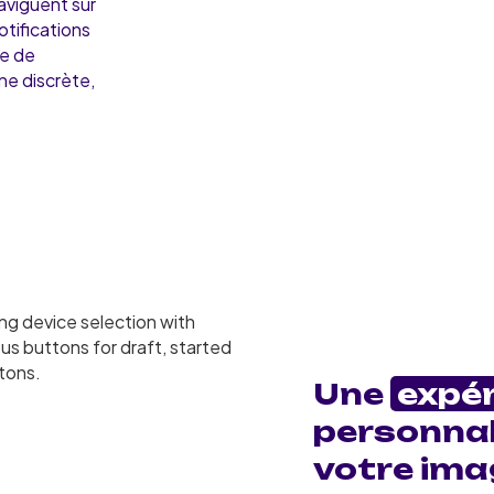
aviguent sur
otifications
te de
ne discrète,
Une
expé
personnal
votre ima