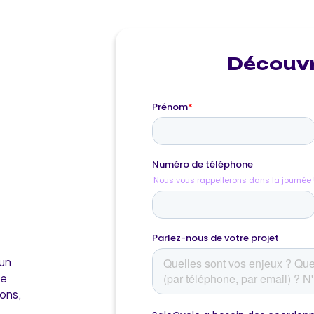
Découvr
 un
de
ions,