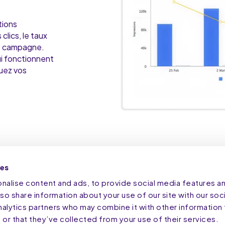
tions
clics, le taux
e campagne.
ui fonctionnent
tuez vos
ies
alise content and ads, to provide social media features a
z votre taux de conve
lso share information about your use of our site with our soci
nalytics partners who may combine it with other information 
intenant avec SaleCy
or that they’ve collected from your use of their services.