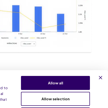
Allow all
nd to
rsion dès
al
Allow selection
that
cle