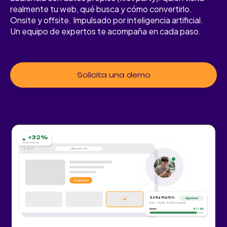
realmente tu web, qué busca y cómo convertirlo.
Onsite y offsite. Impulsado por inteligencia artificial.
Un equipo de expertos te acompaña en cada paso.
Solicita una demo
+32%
more revenue
salecycle.com
Shop now
Sofia Martin
High intent
Paris · Mobile · €248 in basket
Intent
87 / 100