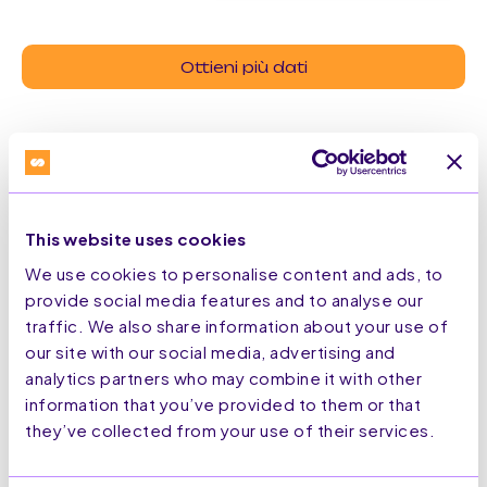
Ottieni più dati
Soluzione sicura
This website uses cookies
We use cookies to personalise content and ads, to
provide social media features and to analyse our
Tutta la nostra tecnologia è sicura e adattata per
traffic. We also share information about your use of
proteggere il tuo stack tecnologico.
our site with our social media, advertising and
analytics partners who may combine it with other
information that you’ve provided to them or that
ISO27001:2022
they’ve collected from your use of their services.