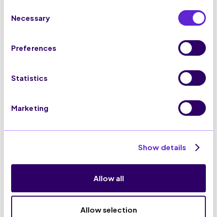
Consent
Necessary
Selection
Preferences
100% GDPR Compliance
Statistics
Marketing
Show details
Allow all
Connetti SaleCycle con
Allow selection
i tuoi strumenti preferiti